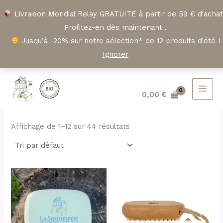
Aller
Livraison Mondial Relay GRATUITE à partir de 59 € d'achat
au
Profitez-en dès maintenant !
contenu
Jusqu’à -20% sur notre sélection* de 12 produits d'été !
Ignorer
0,00
€
Affichage de 1–12 sur 44 résultats