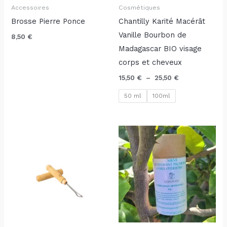
Accessoires
Cosmétiques
Brosse Pierre Ponce
Chantilly Karité Macérât
Vanille Bourbon de
8,50
€
Madagascar BIO visage
corps et cheveux
15,50
€
–
25,50
€
50 ml
100ml
Plage
de
prix :
6,50 €
à
12,50 €