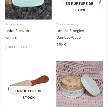
EN RUPTURE DE
STOCK
Accessoires
Accessoires
Boîte à savon
Brosse à ongles
Bambou/Coco
12,00
€
6,50
€
Rose
Vert
Plage
de
prix :
15,50 €
à
25,50 €
EN RUPTURE DE
STOCK