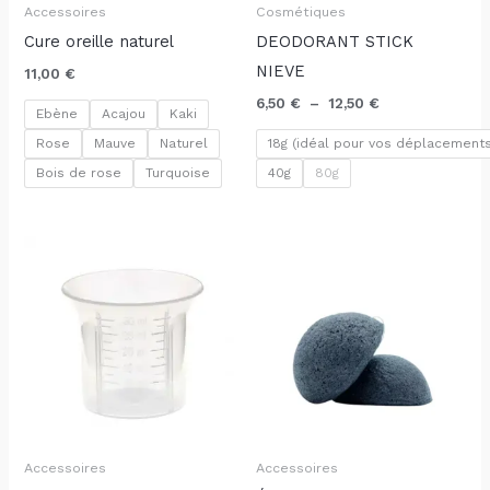
Accessoires
Cosmétiques
Cure oreille naturel
DEODORANT STICK
NIEVE
11,00
€
6,50
€
–
12,50
€
Ebène
Acajou
Kaki
Rose
Mauve
Naturel
18g (idéal pour vos déplacements
Bois de rose
Turquoise
40g
80g
Accessoires
Accessoires