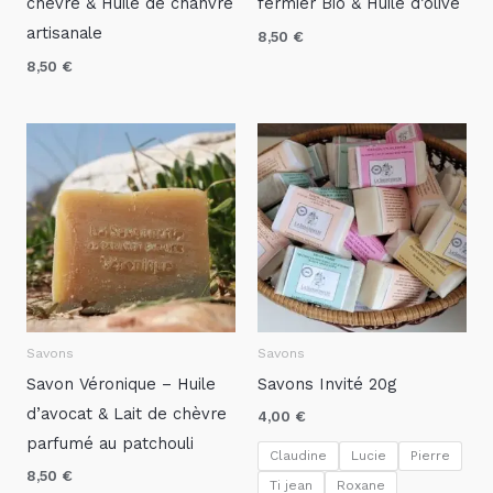
chèvre & Huile de chanvre
fermier Bio & Huile d’olive
artisanale
8,50
€
8,50
€
Savons
Savons
Savon Véronique – Huile
Savons Invité 20g
d’avocat & Lait de chèvre
4,00
€
parfumé au patchouli
Claudine
Lucie
Pierre
8,50
€
Ti jean
Roxane