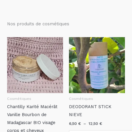
Nos produits de cosmétiques
Plage
Plage
de
de
prix :
prix :
15,50 €
6,50 €
à
à
25,50 €
12,50 €
Cosmétiques
Cosmétiques
Chantilly Karité Macérât
DEODORANT STICK
Vanille Bourbon de
NIEVE
Madagascar BIO visage
6,50
€
–
12,50
€
corps et cheveux