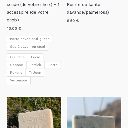
solide (de votre choix) + 1
Beurre de karité
accessoire (de votre
(lavande/palmerosa)
choix)
8,50
€
10,00
€
Porte savon anti-glisse
Sac à savon en sisal
Claudine
Lucie
Océane
Patrick
Pierre
Roxane
Ti Jean
Véronique
Plage
de
prix :
3,70 €
à
8,50 €