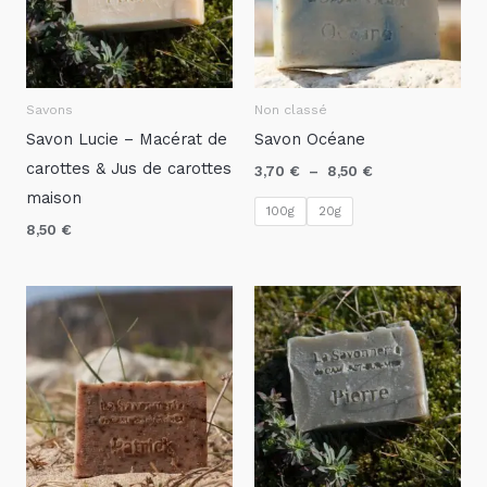
Savons
Non classé
Savon Lucie – Macérat de
Savon Océane
carottes & Jus de carottes
3,70
€
–
8,50
€
maison
100g
20g
8,50
€
Plage
de
prix :
3,70 €
à
8,50 €