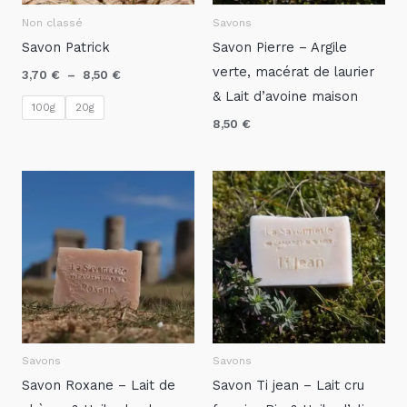
Non classé
Savons
Savon Patrick
Savon Pierre – Argile
verte, macérat de laurier
3,70
€
–
8,50
€
& Lait d’avoine maison
100g
20g
8,50
€
Savons
Savons
Savon Roxane – Lait de
Savon Ti jean – Lait cru