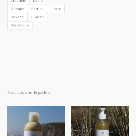
Claudine
Lucie
Océane
Patrick
Pierre
Roxane
Ti Jean
Véronique
Nos savons liquides
Plage
Plage
de
de
prix :
prix :
8,50 €
5,50 €
à
à
40,00 €
26,00 €