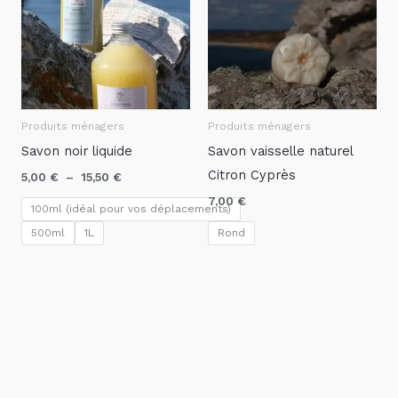
à
15,50 €
Produits ménagers
Produits ménagers
Savon noir liquide
Savon vaisselle naturel
Citron Cyprès
5,00
€
–
15,50
€
7,00
€
100ml (idéal pour vos déplacements)
500ml
1L
Rond