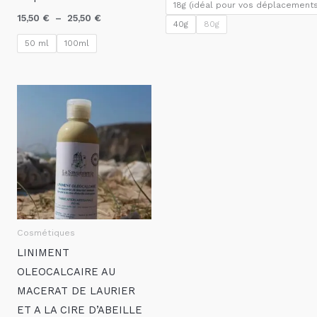
18g (idéal pour vos déplacements
15,50
€
–
25,50
€
40g
80g
50 ml
100ml
Plage
de
prix :
8,50 €
à
40,00 €
Cosmétiques
LINIMENT
OLEOCALCAIRE AU
MACERAT DE LAURIER
ET A LA CIRE D’ABEILLE