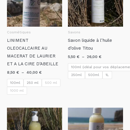
Cosmétiques
Savons
LINIMENT
Savon liquide à l’huile
OLEOCALCAIRE AU
d’olive Titou
MACERAT DE LAURIER
5,50
€
–
26,00
€
ET A LA CIRE D’ABEILLE
100ml (idéal pour vos déplaceme
8,50
€
–
40,00
€
250ml
500ml
1L
100ml
250 ml
500 ml
1000 ml
Plage
Plage
de
de
prix :
prix :
5,50 €
5,50 €
à
à