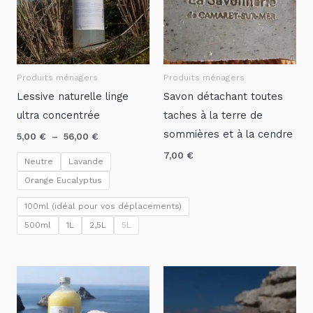
Produits ménagers
Produits ménagers
Lessive naturelle linge
Savon détachant toutes
ultra concentrée
taches à la terre de
sommières et à la cendre
5,00
€
–
56,00
€
7,00
€
Neutre
Lavande
Orange Eucalyptus
100ml (idéal pour vos déplacements)
500ml
1L
2,5L
5L
Plage
de
prix :
5,00 €