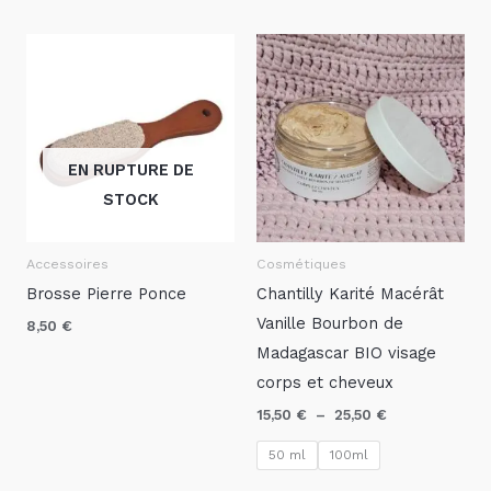
Plage
de
prix :
15,50 €
à
25,50 €
EN RUPTURE DE
STOCK
Accessoires
Cosmétiques
Brosse Pierre Ponce
Chantilly Karité Macérât
Vanille Bourbon de
8,50
€
Madagascar BIO visage
corps et cheveux
15,50
€
–
25,50
€
50 ml
100ml