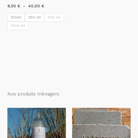
8,50
€
–
40,00
€
100ml
250 ml
500 ml
1000 ml
Nos produits ménagers
Plage
de
prix :
5,00 €
à
56,00 €