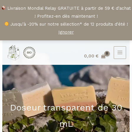
Aller
Livraison Mondial Relay GRATUITE à partir de 59 € d'achat
au
! Profitez-en dès maintenant !
contenu
Jusqu’à -20% sur notre sélection* de 12 produits d'été !
Ignorer
0,00
€
Doseur transparent de 30
mL