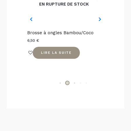
options
EN RUPTURE DE STOCK
peuvent
être
choisies
 8cm
Brosse à ongles Bambou/Coco
Cure oreille
sur
la
6,50
€
11,00
€
page
IER
LIRE LA SUITE
CHOIX
du
produit