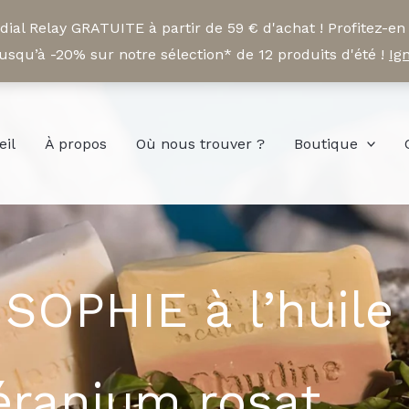
ial Relay GRATUITE à partir de 59 € d'achat ! Profitez-en
squ’à -20% sur notre sélection* de 12 produits d'été !
Ig
eil
À propos
Où nous trouver ?
Boutique
 SOPHIE à l’huile
éranium rosat