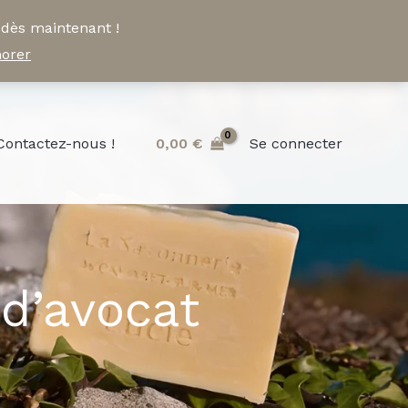
 dès maintenant !
norer
Contactez-nous !
0,00
€
Se connecter
 d’avocat