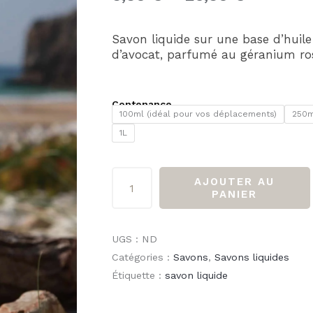
de
prix :
Savon liquide sur une base d’huile 
d’avocat, parfumé au géranium ro
5,50 €
à
quantité
Contenance
100ml (idéal pour vos déplacements)
250m
de
26,50 €
1L
Savon
liquide
SOPHIE
AJOUTER AU
PANIER
à
l'huile
d'avocat
UGS :
ND
Catégories :
Savons
,
Savons liquides
géranium
Étiquette :
savon liquide
rosat