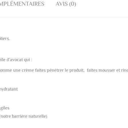
MPLÉMENTAIRES
AVIS (0)
liers.
ile d’avocat qui :
 (comme une crème faites pénétrer le produit, faites mousser et rin
’hydratant
giles
notre barrière naturelle)