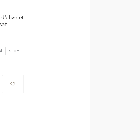
d’olive et
sat
l
500ml